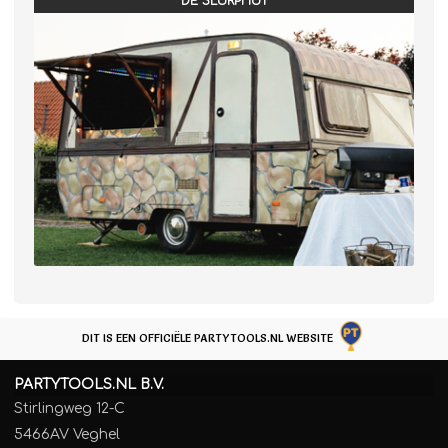
DE SLURPHUT
DIT IS EEN OFFICIËLE PARTYTOOLS.NL WEBSITE
PARTYTOOLS.NL B.V.
Stirlingweg 12-C
5466AV Veghel