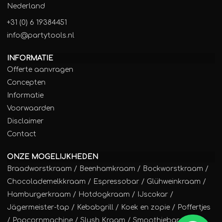
Nederland
+31 (0) 6 19384451
info@partytools.nl
INFORMATIE
Offerte aanvragen
Concepten
Informatie
Voorwaarden
Disclaimer
Contact
ONZE MOGELIJKHEDEN
Braadworstkraam
/
Beenhamkraam
/
Bockworstkraam
/
Chocolademelkkraam
/
Espressobar
/
Glühweinkraam
/
Hamburgerkraam
/
Hotdogkraam
/
IJscokar
/
Jägermeister-tap
/
Kebabgrill
/
Koek en zopie
/
Poffertjes
/
Popcornmachine
/
Slush Kraam
/
Smoothiebar
/