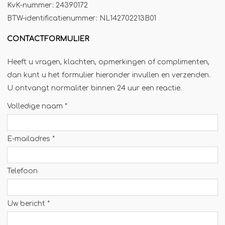
KvK-nummer: 24390172
Jägermeister-tap
BTW-identificatienummer: NL142702213B01
Kebabgrill
CONTACTFORMULIER
Partytrailer
Poffertjes
Heeft u vragen, klachten, opmerkingen of complimenten,
dan kunt u het formulier hieronder invullen en verzenden.
Popcornmachine
U ontvangt normaliter binnen 24 uur een reactie.
Slush
Volledige naam *
Slurphut
Smoothiebar
E-mailadres *
Soepkraam
Stroopwafelkraam
Telefoon
Sinaasappelpers
Suikerspinmachine
Uw bericht *
Wafelkraam