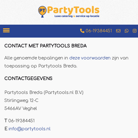
06-19384451
CONTACT MET PARTYTOOLS BREDA
Bakfiets
Alle genoemde bepalingen in
deze voorwaarden
zijn van
Beenhamkraam
toepassing op Partytools Breda.
Chocolademelkkraam
CONTACTGEGEVENS
Espressobar
Partytools Breda (Partytools.nl B.V.)
Foodtruck
Stirlingweg 12-C
Glühweinkraam
5466AV Veghel
Hamburgerkraam
T
06-19384451
Hotdogkraam
E
info@partytools.nl
IJscokar