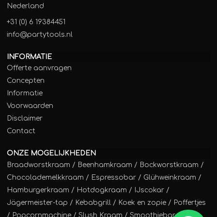
Nederland
+31 (0) 6 19384451
info@partytools.nl
INFORMATIE
Offerte aanvragen
Concepten
Informatie
Voorwaarden
Disclaimer
Contact
ONZE MOGELIJKHEDEN
Braadworstkraam
/
Beenhamkraam
/
Bockworstkraam
/
Chocolademelkkraam
/
Espressobar
/
Glühweinkraam
/
Hamburgerkraam
/
Hotdogkraam
/
IJscokar
/
Jägermeister-tap
/
Kebabgrill
/
Koek en zopie
/
Poffertjes
/
Popcornmachine
/
Slush Kraam
/
Smoothiebar
/