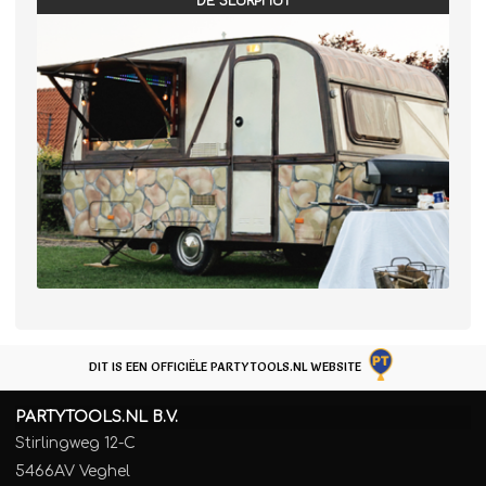
DE SLURPHUT
DIT IS EEN OFFICIËLE PARTYTOOLS.NL WEBSITE
PARTYTOOLS.NL B.V.
Stirlingweg 12-C
5466AV Veghel