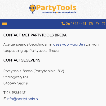
06-19384451
CONTACT MET PARTYTOOLS BREDA
Bakfiets
Alle genoemde bepalingen in
deze voorwaarden
zijn van
Beenhamkraam
toepassing op Partytools Breda.
Chocolademelkkraam
CONTACTGEGEVENS
Espressobar
Partytools Breda (Partytools.nl B.V.)
Foodtruck
Stirlingweg 12-C
Glühweinkraam
5466AV Veghel
Hamburgerkraam
T
06-19384451
Hotdogkraam
E
info@partytools.nl
IJscokar