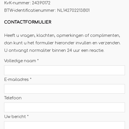
KvK-nummer: 24390172
Jägermeister-tap
BTW-identificatienummer: NL142702213B01
Kebabgrill
CONTACTFORMULIER
Partytrailer
Poffertjes
Heeft u vragen, klachten, opmerkingen of complimenten,
dan kunt u het formulier hieronder invullen en verzenden.
Popcornmachine
U ontvangt normaliter binnen 24 uur een reactie.
Slush
Volledige naam *
Slurphut
Smoothiebar
E-mailadres *
Soepkraam
Stroopwafelkraam
Telefoon
Sinaasappelpers
Suikerspinmachine
Uw bericht *
Wafelkraam