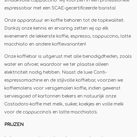
smaakvolle cappuccino. Wij voorzien in een professionele
Jägermeister-tap
espressobar met een SCAE-gecertificeerde barista!
Kebabgrill
Onze apparatuur en koffie behoren tot de topkwaliteit.
Partytrailer
Dankzij onze kennis en ervaring zetten wij op elk
evenement de lekkerste koffie, espresso, cappuccino, latte
Poffertjes
macchiato en andere koffievarianten!
Popcornmachine
Onze koffiebar is uitgerust met alle benodigdheden, zoals
Slush
water en afvoer, waardoor we ter plaatse alleen
Slurphut
elektriciteit nodig hebben. Naast de luxe Conti-
Smoothiebar
espressomachine en de stijlvolle koffiebar, voorzien we
Soepkraam
koffiemolens voor versgemalen koffie, indien gewenst
serviesgoed of kartonnen bekers en natuurlijk onze
Stroopwafelkraam
Costadoro-koffie met melk, suiker, koekjes en volle melk
Sinaasappelpers
voor de cappuccino's en latte macchiato's.
Suikerspinmachine
PRIJZEN
Wafelkraam