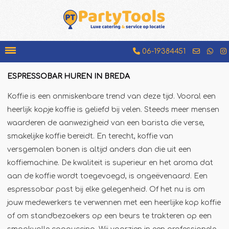
06-19384451
ESPRESSOBAR HUREN IN BREDA
Bakfiets
Koffie is een onmiskenbare trend van deze tijd. Vooral een
Beenhamkraam
heerlijk kopje koffie is geliefd bij velen. Steeds meer mensen
Chocolademelkkraam
waarderen de aanwezigheid van een barista die verse,
smakelijke koffie bereidt. En terecht, koffie van
Espressobar
versgemalen bonen is altijd anders dan die uit een
Foodtruck
koffiemachine. De kwaliteit is superieur en het aroma dat
Glühweinkraam
aan de koffie wordt toegevoegd, is ongeëvenaard. Een
Hamburgerkraam
espressobar past bij elke gelegenheid. Of het nu is om
jouw medewerkers te verwennen met een heerlijke kop koffie
Hotdogkraam
of om standbezoekers op een beurs te trakteren op een
IJscokar