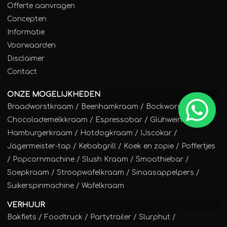
Offerte aanvragen
Concepten
Informatie
Voorwaarden
Disclaimer
Contact
ONZE MOGELIJKHEDEN
Braadworstkraam
/
Beenhamkraam
/
Bockworstkraam
/
Chocolademelkkraam
/
Espressobar
/
Glühweinkraam
/
Hamburgerkraam
/
Hotdogkraam
/
IJscokar
/
Jägermeister-tap
/
Kebabgrill
/
Koek en zopie
/
Poffertjes
/
Popcornmachine
/
Slush Kraam
/
Smoothiebar
/
Soepkraam
/
Stroopwafelkraam
/
Sinaasappelpers
/
Suikerspinmachine
/
Wafelkraam
VERHUUR
Bakfiets
/
Foodtruck
/
Partytrailer
/
Slurphut
/